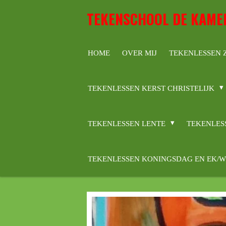
Ga
TEKENSCHOOL DE KAME
direct
naar
de
HOME
OVER MIJ
TEKENLESSEN
hoofdinhoud
TEKENLESSEN KERST CHRISTELIJK
TEKENLESSEN LENTE
TEKENLES
TEKENLESSEN KONINGSDAG EN EK/