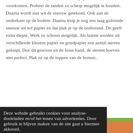
voorkomen. Probeer de randen zo scherp mogelijk te houden.
Daarna wordt met wit de sneeuw getekend. Ook aan de
onderkant op de bodem. Daarna knip je nog een laag golvende
sneeuw uit wit papier en dat plak je op de onderrand. Dit geeft
extra diepte. Werk zo schoon mogelijk. Als laatste worden uit
verschillende kleuren papier en goudpapier een aantal sterren
geknipt. Doe dit gewoon uit de losse hand, de sterren hoeven
niet perfect. Plak ze op de toppen van de bomen.
Deze website gebruikt cookies voor analyse-
doeleinden en/of het tonen van advertenties. Door
gebruik te blijven maken van de site gaat u hiermee
akkoord.
© 2021 Tekenschool De Kameleon