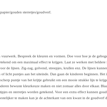
dpapier/gouden sterretjes/goudverf.
van vuurwerk. Bespreek de kleuren en vormen. Doe voor hoe je de geboge
ekend om een maximaal effect te krijgen. Laat ze werken met heldere f
voor de lijnen. Zig-zag, golvend, streepjes, krullen enz. De lijnen ku
s of licht puntjes aan het uiteinde. Dan gaan de kinderen beginnen. Het is 
 scherp puntje van het krijtje gebruikt om een mooie strakke lijn te krij
inderen bewuste kleurkeuze maken en niet zomaar alles door elkaar. Blaa
ipjes en sterretjes worden getekend. Voor een extra effect kunnen goud
estelijker te maken kan je de achterkant van een kwast in de goudverf