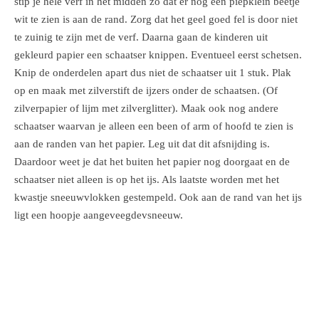
stip je hele verf in het midden zo dat er nog een piepklein beetje
wit te zien is aan de rand. Zorg dat het geel goed fel is door niet
te zuinig te zijn met de verf. Daarna gaan de kinderen uit
gekleurd papier een schaatser knippen. Eventueel eerst schetsen.
Knip de onderdelen apart dus niet de schaatser uit 1 stuk. Plak
op en maak met zilverstift de ijzers onder de schaatsen. (Of
zilverpapier of lijm met zilverglitter). Maak ook nog andere
schaatser waarvan je alleen een been of arm of hoofd te zien is
aan de randen van het papier. Leg uit dat dit afsnijding is.
Daardoor weet je dat het buiten het papier nog doorgaat en de
schaatser niet alleen is op het ijs. Als laatste worden met het
kwastje sneeuwvlokken gestempeld. Ook aan de rand van het ijs
ligt een hoopje aangeveegdevsneeuw.