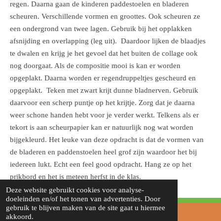
regen. Daarna gaan de kinderen paddestoelen en bladeren
scheuren. Verschillende vormen en groottes. Ook scheuren ze
een ondergrond van twee lagen. Gebruik bij het opplakken
afsnijding en overlapping (leg uit). Daardoor lijken de blaadjes
te dwalen en krijg je het gevoel dat het buiten de collage ook
nog doorgaat. Als de compositie mooi is kan er worden
opgeplakt. Daarna worden er regendruppeltjes gescheurd en
opgeplakt. Teken met zwart krijt dunne bladnerven. Gebruik
daarvoor een scherp puntje op het krijtje. Zorg dat je daarna
weer schone handen hebt voor je verder werkt. Telkens als er
tekort is aan scheurpapier kan er natuurlijk nog wat worden
bijgekleurd. Het leuke van deze opdracht is dat de vormen van
de bladeren en paddenstoelen heel grof zijn waardoor het bij
iedereen lukt. Echt een feel good opdracht. Hang ze op het
prikbord en het is meteen herfst in de klas.
Deze website gebruikt cookies voor analyse-
doeleinden en/of het tonen van advertenties. Door
gebruik te blijven maken van de site gaat u hiermee
akkoord.