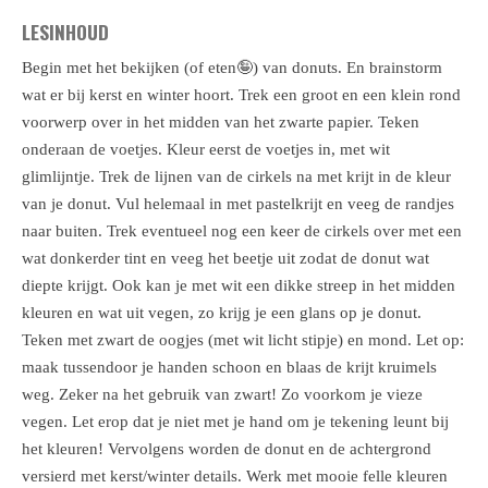
LESINHOUD
Begin met het bekijken (of eten🤪) van donuts. En brainstorm
wat er bij kerst en winter hoort. Trek een groot en een klein rond
voorwerp over in het midden van het zwarte papier. Teken
onderaan de voetjes. Kleur eerst de voetjes in, met wit
glimlijntje. Trek de lijnen van de cirkels na met krijt in de kleur
van je donut. Vul helemaal in met pastelkrijt en veeg de randjes
naar buiten. Trek eventueel nog een keer de cirkels over met een
wat donkerder tint en veeg het beetje uit zodat de donut wat
diepte krijgt. Ook kan je met wit een dikke streep in het midden
kleuren en wat uit vegen, zo krijg je een glans op je donut.
Teken met zwart de oogjes (met wit licht stipje) en mond. Let op:
maak tussendoor je handen schoon en blaas de krijt kruimels
weg. Zeker na het gebruik van zwart! Zo voorkom je vieze
vegen. Let erop dat je niet met je hand om je tekening leunt bij
het kleuren! Vervolgens worden de donut en de achtergrond
versierd met kerst/winter details. Werk met mooie felle kleuren