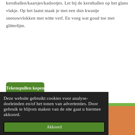
kerstballen/kaarsjes/kadootjes. Let bij de kerstballen op het glans
vlakje. Op het laatst maak je met een dun kwastje
sneeuwvlokken met witte verf. En voeg wat goud toe met
glitterlijm.
Tekenspullen kopen
Deze website gebruikt cookies voor analyse-
doeleinden en/of het tonen van advertenties. Door
gebruik te blijven maken van de site gaat u hiermee
akkoord.
© 2021 Tekenschool De Kameleon
Powered by
JouwWeb
Akkoord